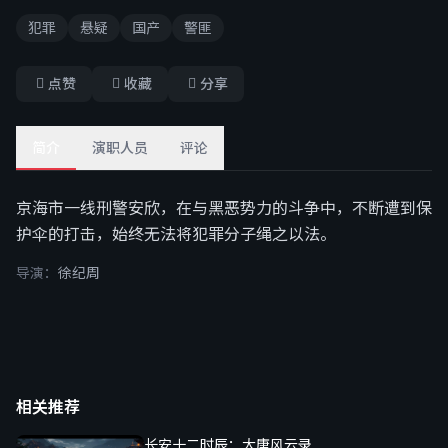
犯罪
悬疑
国产
警匪
点赞
收藏
分享
简介
演职人员
评论
京海市一线刑警安欣，在与黑恶势力的斗争中，不断遭到保
护伞的打击，始终无法将犯罪分子绳之以法。
导演：
徐纪周
相关推荐
长安十二时辰：大唐风云录